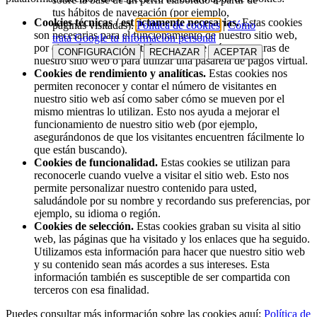
tus hábitos de navegación (por ejemplo,
Cookies técnicas / estrictamente necesarias.
Estas cookies
páginas visitadas).
Política de cookies
|
Cómo
son necesarias para el funcionamiento de nuestro sitio web,
trata Google tu información personal
por ejemplo, para permitirle conectarse a áreas seguras de
CONFIGURACIÓN
RECHAZAR
ACEPTAR
nuestro sitio web o para utilizar una pasarela de pagos virtual.
Cookies de rendimiento y analíticas.
Estas cookies nos
permiten reconocer y contar el número de visitantes en
nuestro sitio web así como saber cómo se mueven por el
mismo mientras lo utilizan. Esto nos ayuda a mejorar el
funcionamiento de nuestro sitio web (por ejemplo,
asegurándonos de que los visitantes encuentren fácilmente lo
que están buscando).
Cookies de funcionalidad.
Estas cookies se utilizan para
reconocerle cuando vuelve a visitar el sitio web. Esto nos
permite personalizar nuestro contenido para usted,
saludándole por su nombre y recordando sus preferencias, por
ejemplo, su idioma o región.
Cookies de selección.
Estas cookies graban su visita al sitio
web, las páginas que ha visitado y los enlaces que ha seguido.
Utilizamos esta información para hacer que nuestro sitio web
y su contenido sean más acordes a sus intereses. Esta
información también es susceptible de ser compartida con
terceros con esa finalidad.
Puedes consultar más información sobre las cookies aquí:
Política de