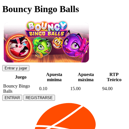
Bouncy Bingo Balls
Entrar y jugar
Apuesta
Apuesta
RTP
Juego
mínima
máxima
Teórico
Bouncy Bingo
0.10
15.00
94.00
Balls
ENTRAR
REGISTRARSE