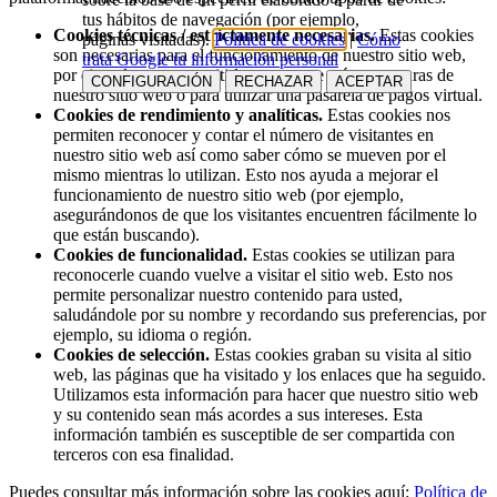
tus hábitos de navegación (por ejemplo,
Cookies técnicas / estrictamente necesarias.
Estas cookies
páginas visitadas).
Política de cookies
|
Cómo
son necesarias para el funcionamiento de nuestro sitio web,
trata Google tu información personal
por ejemplo, para permitirle conectarse a áreas seguras de
CONFIGURACIÓN
RECHAZAR
ACEPTAR
nuestro sitio web o para utilizar una pasarela de pagos virtual.
Cookies de rendimiento y analíticas.
Estas cookies nos
permiten reconocer y contar el número de visitantes en
nuestro sitio web así como saber cómo se mueven por el
mismo mientras lo utilizan. Esto nos ayuda a mejorar el
funcionamiento de nuestro sitio web (por ejemplo,
asegurándonos de que los visitantes encuentren fácilmente lo
que están buscando).
Cookies de funcionalidad.
Estas cookies se utilizan para
reconocerle cuando vuelve a visitar el sitio web. Esto nos
permite personalizar nuestro contenido para usted,
saludándole por su nombre y recordando sus preferencias, por
ejemplo, su idioma o región.
Cookies de selección.
Estas cookies graban su visita al sitio
web, las páginas que ha visitado y los enlaces que ha seguido.
Utilizamos esta información para hacer que nuestro sitio web
y su contenido sean más acordes a sus intereses. Esta
información también es susceptible de ser compartida con
terceros con esa finalidad.
Puedes consultar más información sobre las cookies aquí:
Política de