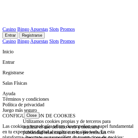
Casino
Bingo
Apuestas
Slots
Promos
Entrar
Registrarse
Casino
Bingo
Apuestas
Slots
Promos
Inicio
Entrar
Registrarse
Salas Físicas
Ayuda
Términos y condiciones
Política de privacidad
Juego más seguro
CONFIGURACIÓN DE COOKIES
Close
Utilizamos cookies propias y de terceros para
Las cookies y tecnologías afines desempeñan un papel fundamental
analizar el uso del sitio web y mostrarte
en tu experiencia digital al explorar este sitio web. En esta
publicidad relacionada con tus preferencias
plataforma, hacemos uso específico de cuatro tipos de cookies:
sobre la base de un perfil elaborado a partir de