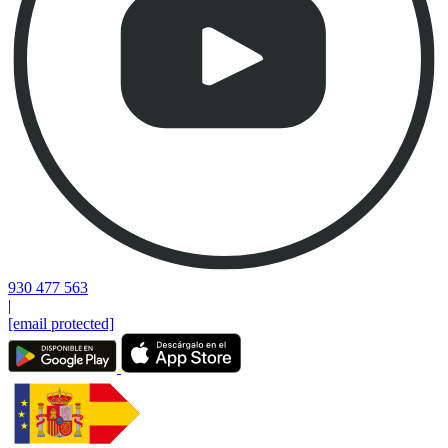
930 477 563
|
[email protected]