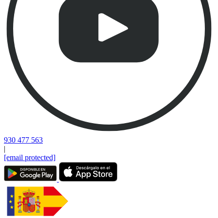
930 477 563
|
[email protected]