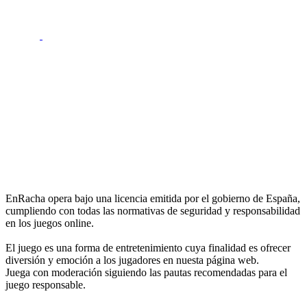
EnRacha opera bajo una licencia emitida por el gobierno de España,
cumpliendo con todas las normativas de seguridad y responsabilidad
en los juegos online.
El juego es una forma de entretenimiento cuya finalidad es ofrecer
diversión y emoción a los jugadores en nuesta página web.
Juega con moderación siguiendo las pautas recomendadas para el
juego responsable.