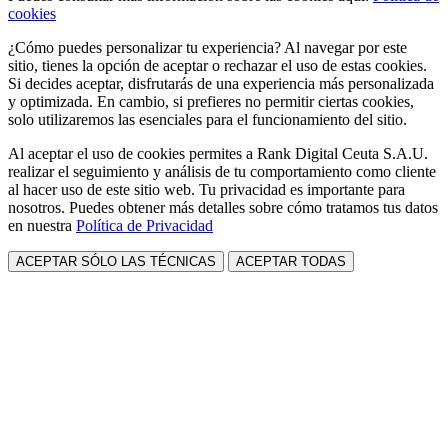
cookies
¿Cómo puedes personalizar tu experiencia? Al navegar por este
sitio, tienes la opción de aceptar o rechazar el uso de estas cookies.
Si decides aceptar, disfrutarás de una experiencia más personalizada
y optimizada. En cambio, si prefieres no permitir ciertas cookies,
solo utilizaremos las esenciales para el funcionamiento del sitio.
Al aceptar el uso de cookies permites a Rank Digital Ceuta S.A.U.
realizar el seguimiento y análisis de tu comportamiento como cliente
al hacer uso de este sitio web. Tu privacidad es importante para
nosotros. Puedes obtener más detalles sobre cómo tratamos tus datos
en nuestra
Política de Privacidad
ACEPTAR SÓLO LAS TÉCNICAS
ACEPTAR TODAS