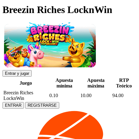
Breezin Riches LocknWin
Entrar y jugar
Apuesta
Apuesta
RTP
Juego
mínima
máxima
Teórico
Breezin Riches
0.10
10.00
94.00
LocknWin
ENTRAR
REGISTRARSE