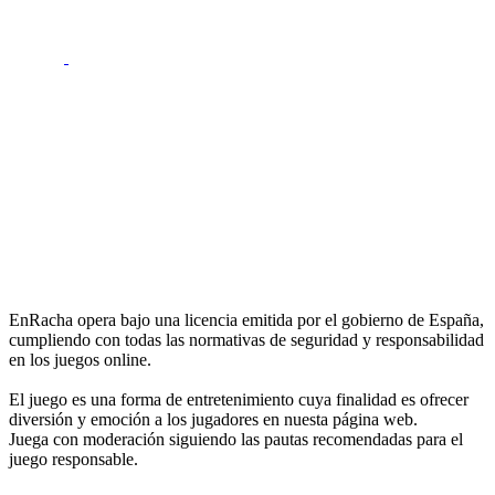
EnRacha opera bajo una licencia emitida por el gobierno de España,
cumpliendo con todas las normativas de seguridad y responsabilidad
en los juegos online.
El juego es una forma de entretenimiento cuya finalidad es ofrecer
diversión y emoción a los jugadores en nuesta página web.
Juega con moderación siguiendo las pautas recomendadas para el
juego responsable.