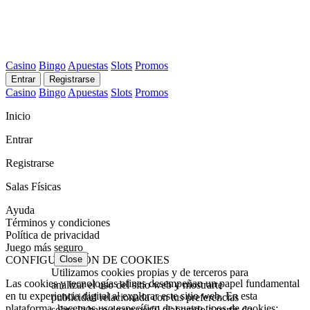
Casino
Bingo
Apuestas
Slots
Promos
Entrar
Registrarse
Casino
Bingo
Apuestas
Slots
Promos
Inicio
Entrar
Registrarse
Salas Físicas
Ayuda
Términos y condiciones
Política de privacidad
Juego más seguro
CONFIGURACIÓN DE COOKIES
Close
Utilizamos cookies propias y de terceros para
Las cookies y tecnologías afines desempeñan un papel fundamental
analizar el uso del sitio web y mostrarte
en tu experiencia digital al explorar este sitio web. En esta
publicidad relacionada con tus preferencias
plataforma, hacemos uso específico de cuatro tipos de cookies:
sobre la base de un perfil elaborado a partir de