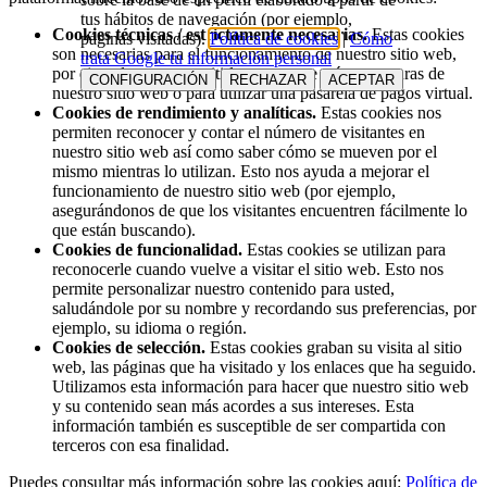
tus hábitos de navegación (por ejemplo,
Cookies técnicas / estrictamente necesarias.
Estas cookies
páginas visitadas).
Política de cookies
|
Cómo
son necesarias para el funcionamiento de nuestro sitio web,
trata Google tu información personal
por ejemplo, para permitirle conectarse a áreas seguras de
CONFIGURACIÓN
RECHAZAR
ACEPTAR
nuestro sitio web o para utilizar una pasarela de pagos virtual.
Cookies de rendimiento y analíticas.
Estas cookies nos
permiten reconocer y contar el número de visitantes en
nuestro sitio web así como saber cómo se mueven por el
mismo mientras lo utilizan. Esto nos ayuda a mejorar el
funcionamiento de nuestro sitio web (por ejemplo,
asegurándonos de que los visitantes encuentren fácilmente lo
que están buscando).
Cookies de funcionalidad.
Estas cookies se utilizan para
reconocerle cuando vuelve a visitar el sitio web. Esto nos
permite personalizar nuestro contenido para usted,
saludándole por su nombre y recordando sus preferencias, por
ejemplo, su idioma o región.
Cookies de selección.
Estas cookies graban su visita al sitio
web, las páginas que ha visitado y los enlaces que ha seguido.
Utilizamos esta información para hacer que nuestro sitio web
y su contenido sean más acordes a sus intereses. Esta
información también es susceptible de ser compartida con
terceros con esa finalidad.
Puedes consultar más información sobre las cookies aquí:
Política de