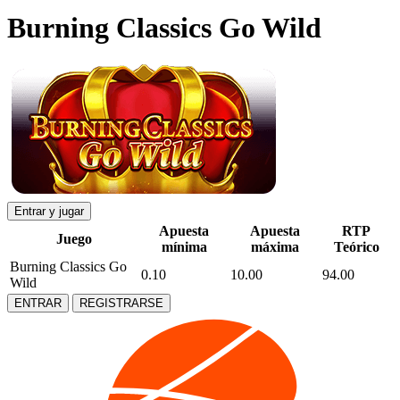
Burning Classics Go Wild
Entrar y jugar
Apuesta
Apuesta
RTP
Juego
mínima
máxima
Teórico
Burning Classics Go
0.10
10.00
94.00
Wild
ENTRAR
REGISTRARSE