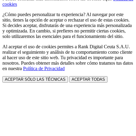
cookies
¿Cómo puedes personalizar tu experiencia? Al navegar por este
sitio, tienes la opción de aceptar o rechazar el uso de estas cookies.
Si decides aceptar, disfrutarás de una experiencia más personalizada
y optimizada. En cambio, si prefieres no permitir ciertas cookies,
solo utilizaremos las esenciales para el funcionamiento del sitio.
Al aceptar el uso de cookies permites a Rank Digital Ceuta S.A.U.
realizar el seguimiento y análisis de tu comportamiento como cliente
al hacer uso de este sitio web. Tu privacidad es importante para
nosotros. Puedes obtener más detalles sobre cómo tratamos tus datos
en nuestra
Política de Privacidad
ACEPTAR SÓLO LAS TÉCNICAS
ACEPTAR TODAS