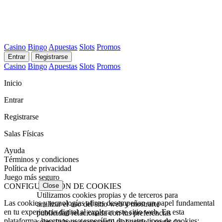
Casino
Bingo
Apuestas
Slots
Promos
Entrar
Registrarse
Casino
Bingo
Apuestas
Slots
Promos
Inicio
Entrar
Registrarse
Salas Físicas
Ayuda
Términos y condiciones
Política de privacidad
Juego más seguro
CONFIGURACIÓN DE COOKIES
Close
Utilizamos cookies propias y de terceros para
Las cookies y tecnologías afines desempeñan un papel fundamental
analizar el uso del sitio web y mostrarte
en tu experiencia digital al explorar este sitio web. En esta
publicidad relacionada con tus preferencias
plataforma, hacemos uso específico de cuatro tipos de cookies:
sobre la base de un perfil elaborado a partir de