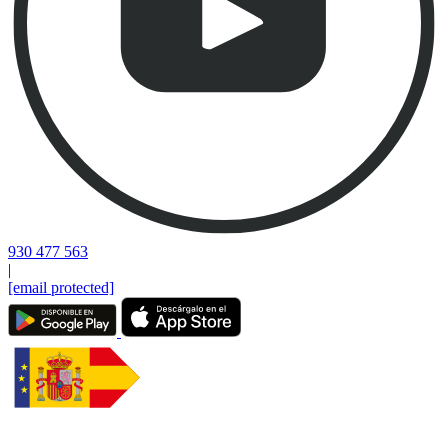
930 477 563
|
[email protected]