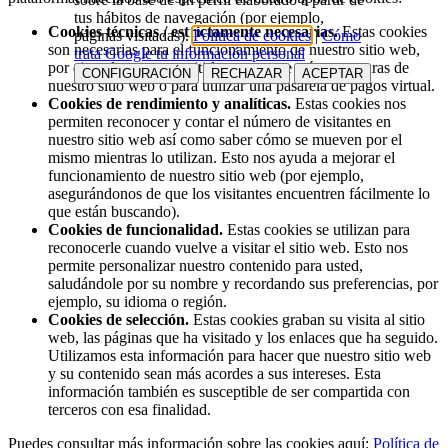
tus hábitos de navegación (por ejemplo,
Cookies técnicas / estrictamente necesarias.
Estas cookies
páginas visitadas).
Política de cookies
|
Cómo
son necesarias para el funcionamiento de nuestro sitio web,
trata Google tu información personal
por ejemplo, para permitirle conectarse a áreas seguras de
CONFIGURACIÓN
RECHAZAR
ACEPTAR
nuestro sitio web o para utilizar una pasarela de pagos virtual.
Cookies de rendimiento y analíticas.
Estas cookies nos
permiten reconocer y contar el número de visitantes en
nuestro sitio web así como saber cómo se mueven por el
mismo mientras lo utilizan. Esto nos ayuda a mejorar el
funcionamiento de nuestro sitio web (por ejemplo,
asegurándonos de que los visitantes encuentren fácilmente lo
que están buscando).
Cookies de funcionalidad.
Estas cookies se utilizan para
reconocerle cuando vuelve a visitar el sitio web. Esto nos
permite personalizar nuestro contenido para usted,
saludándole por su nombre y recordando sus preferencias, por
ejemplo, su idioma o región.
Cookies de selección.
Estas cookies graban su visita al sitio
web, las páginas que ha visitado y los enlaces que ha seguido.
Utilizamos esta información para hacer que nuestro sitio web
y su contenido sean más acordes a sus intereses. Esta
información también es susceptible de ser compartida con
terceros con esa finalidad.
Puedes consultar más información sobre las cookies aquí:
Política de