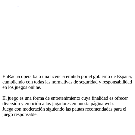
EnRacha opera bajo una licencia emitida por el gobierno de España,
cumpliendo con todas las normativas de seguridad y responsabilidad
en los juegos online.
El juego es una forma de entretenimiento cuya finalidad es ofrecer
diversión y emoción a los jugadores en nuesta página web.
Juega con moderación siguiendo las pautas recomendadas para el
juego responsable.