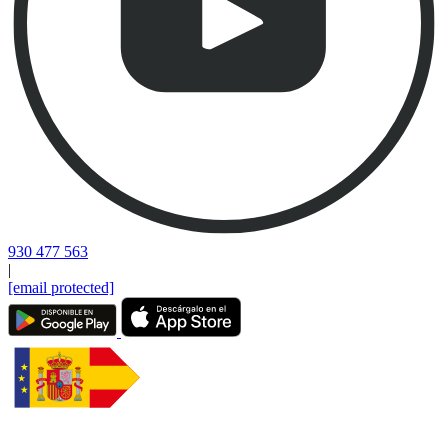
930 477 563
|
[email protected]