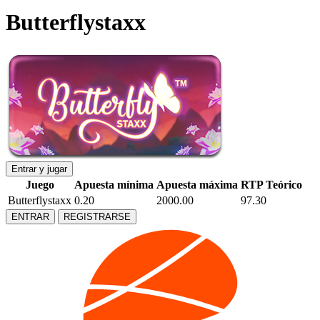
Butterflystaxx
Entrar y jugar
Juego
Apuesta mínima
Apuesta máxima
RTP Teórico
Butterflystaxx
0.20
2000.00
97.30
ENTRAR
REGISTRARSE