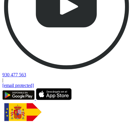
930 477 563
|
[email protected]