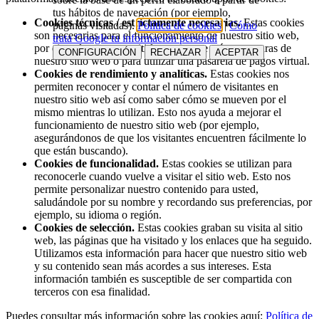
tus hábitos de navegación (por ejemplo,
Cookies técnicas / estrictamente necesarias.
Estas cookies
páginas visitadas).
Política de cookies
|
Cómo
son necesarias para el funcionamiento de nuestro sitio web,
trata Google tu información personal
por ejemplo, para permitirle conectarse a áreas seguras de
CONFIGURACIÓN
RECHAZAR
ACEPTAR
nuestro sitio web o para utilizar una pasarela de pagos virtual.
Cookies de rendimiento y analíticas.
Estas cookies nos
permiten reconocer y contar el número de visitantes en
nuestro sitio web así como saber cómo se mueven por el
mismo mientras lo utilizan. Esto nos ayuda a mejorar el
funcionamiento de nuestro sitio web (por ejemplo,
asegurándonos de que los visitantes encuentren fácilmente lo
que están buscando).
Cookies de funcionalidad.
Estas cookies se utilizan para
reconocerle cuando vuelve a visitar el sitio web. Esto nos
permite personalizar nuestro contenido para usted,
saludándole por su nombre y recordando sus preferencias, por
ejemplo, su idioma o región.
Cookies de selección.
Estas cookies graban su visita al sitio
web, las páginas que ha visitado y los enlaces que ha seguido.
Utilizamos esta información para hacer que nuestro sitio web
y su contenido sean más acordes a sus intereses. Esta
información también es susceptible de ser compartida con
terceros con esa finalidad.
Puedes consultar más información sobre las cookies aquí:
Política de