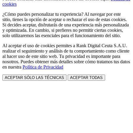
cookies
¿Cómo puedes personalizar tu experiencia? Al navegar por este
sitio, tienes la opción de aceptar o rechazar el uso de estas cookies.
Si decides aceptar, disfrutarás de una experiencia más personalizada
y optimizada. En cambio, si prefieres no permitir ciertas cookies,
solo utilizaremos las esenciales para el funcionamiento del sitio.
Al aceptar el uso de cookies permites a Rank Digital Ceuta S.A.U.
realizar el seguimiento y análisis de tu comportamiento como cliente
al hacer uso de este sitio web. Tu privacidad es importante para
nosotros. Puedes obtener más detalles sobre cómo tratamos tus datos
en nuestra
Política de Privacidad
ACEPTAR SÓLO LAS TÉCNICAS
ACEPTAR TODAS