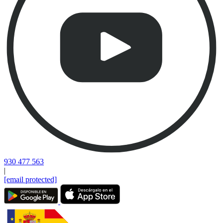
930 477 563
|
[email protected]