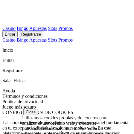
Casino
Bingo
Apuestas
Slots
Promos
Entrar
Registrarse
Casino
Bingo
Apuestas
Slots
Promos
Inicio
Entrar
Registrarse
Salas Físicas
Ayuda
Términos y condiciones
Política de privacidad
Juego más seguro
CONFIGURACIÓN DE COOKIES
Close
Utilizamos cookies propias y de terceros para
Las cookies y tecnologías afines desempeñan un papel fundamental
analizar el uso del sitio web y mostrarte
en tu experiencia digital al explorar este sitio web. En esta
publicidad relacionada con tus preferencias
plataforma, hacemos uso específico de cuatro tipos de cookies:
sobre la base de un perfil elaborado a partir de