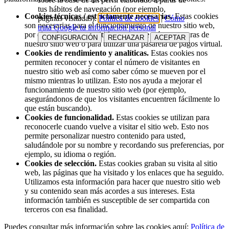
tus hábitos de navegación (por ejemplo,
Cookies técnicas / estrictamente necesarias.
Estas cookies
páginas visitadas).
Política de cookies
|
Cómo
son necesarias para el funcionamiento de nuestro sitio web,
trata Google tu información personal
por ejemplo, para permitirle conectarse a áreas seguras de
CONFIGURACIÓN
RECHAZAR
ACEPTAR
nuestro sitio web o para utilizar una pasarela de pagos virtual.
Cookies de rendimiento y analíticas.
Estas cookies nos
permiten reconocer y contar el número de visitantes en
nuestro sitio web así como saber cómo se mueven por el
mismo mientras lo utilizan. Esto nos ayuda a mejorar el
funcionamiento de nuestro sitio web (por ejemplo,
asegurándonos de que los visitantes encuentren fácilmente lo
que están buscando).
Cookies de funcionalidad.
Estas cookies se utilizan para
reconocerle cuando vuelve a visitar el sitio web. Esto nos
permite personalizar nuestro contenido para usted,
saludándole por su nombre y recordando sus preferencias, por
ejemplo, su idioma o región.
Cookies de selección.
Estas cookies graban su visita al sitio
web, las páginas que ha visitado y los enlaces que ha seguido.
Utilizamos esta información para hacer que nuestro sitio web
y su contenido sean más acordes a sus intereses. Esta
información también es susceptible de ser compartida con
terceros con esa finalidad.
Puedes consultar más información sobre las cookies aquí:
Política de