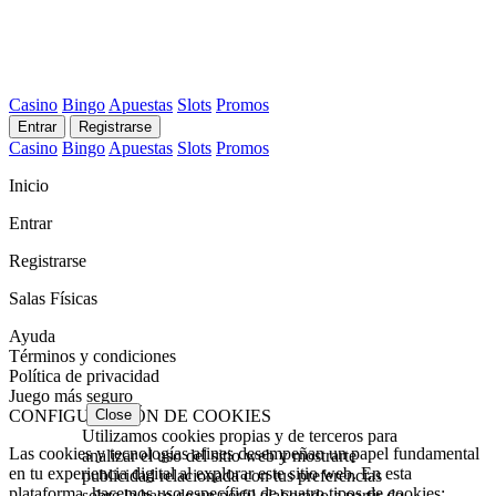
Casino
Bingo
Apuestas
Slots
Promos
Entrar
Registrarse
Casino
Bingo
Apuestas
Slots
Promos
Inicio
Entrar
Registrarse
Salas Físicas
Ayuda
Términos y condiciones
Política de privacidad
Juego más seguro
CONFIGURACIÓN DE COOKIES
Close
Utilizamos cookies propias y de terceros para
Las cookies y tecnologías afines desempeñan un papel fundamental
analizar el uso del sitio web y mostrarte
en tu experiencia digital al explorar este sitio web. En esta
publicidad relacionada con tus preferencias
plataforma, hacemos uso específico de cuatro tipos de cookies:
sobre la base de un perfil elaborado a partir de