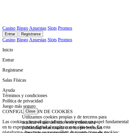
Casino
Bingo
Apuestas
Slots
Promos
Entrar
Registrarse
Casino
Bingo
Apuestas
Slots
Promos
Inicio
Entrar
Registrarse
Salas Físicas
Ayuda
Términos y condiciones
Política de privacidad
Juego más seguro
CONFIGURACIÓN DE COOKIES
Close
Utilizamos cookies propias y de terceros para
Las cookies y tecnologías afines desempeñan un papel fundamental
analizar el uso del sitio web y mostrarte
en tu experiencia digital al explorar este sitio web. En esta
publicidad relacionada con tus preferencias
plataforma, hacemos uso específico de cuatro tipos de cookies:
sobre la base de un perfil elaborado a partir de