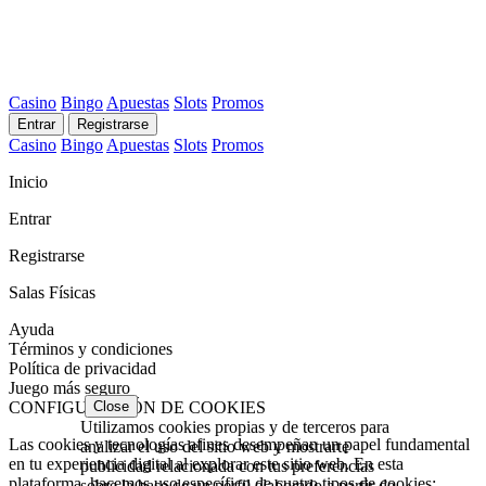
Casino
Bingo
Apuestas
Slots
Promos
Entrar
Registrarse
Casino
Bingo
Apuestas
Slots
Promos
Inicio
Entrar
Registrarse
Salas Físicas
Ayuda
Términos y condiciones
Política de privacidad
Juego más seguro
CONFIGURACIÓN DE COOKIES
Close
Utilizamos cookies propias y de terceros para
Las cookies y tecnologías afines desempeñan un papel fundamental
analizar el uso del sitio web y mostrarte
en tu experiencia digital al explorar este sitio web. En esta
publicidad relacionada con tus preferencias
plataforma, hacemos uso específico de cuatro tipos de cookies:
sobre la base de un perfil elaborado a partir de