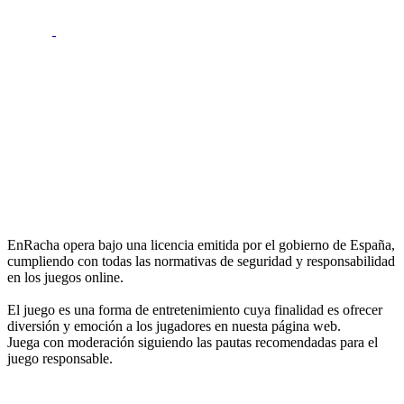
EnRacha opera bajo una licencia emitida por el gobierno de España,
cumpliendo con todas las normativas de seguridad y responsabilidad
en los juegos online.
El juego es una forma de entretenimiento cuya finalidad es ofrecer
diversión y emoción a los jugadores en nuesta página web.
Juega con moderación siguiendo las pautas recomendadas para el
juego responsable.