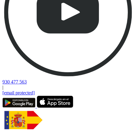
930 477 563
|
[email protected]