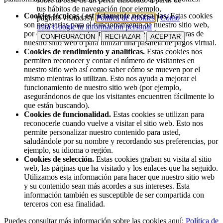
tus hábitos de navegación (por ejemplo,
Cookies técnicas / estrictamente necesarias.
Estas cookies
páginas visitadas).
Política de cookies
|
Cómo
son necesarias para el funcionamiento de nuestro sitio web,
trata Google tu información personal
por ejemplo, para permitirle conectarse a áreas seguras de
CONFIGURACIÓN
RECHAZAR
ACEPTAR
nuestro sitio web o para utilizar una pasarela de pagos virtual.
Cookies de rendimiento y analíticas.
Estas cookies nos
permiten reconocer y contar el número de visitantes en
nuestro sitio web así como saber cómo se mueven por el
mismo mientras lo utilizan. Esto nos ayuda a mejorar el
funcionamiento de nuestro sitio web (por ejemplo,
asegurándonos de que los visitantes encuentren fácilmente lo
que están buscando).
Cookies de funcionalidad.
Estas cookies se utilizan para
reconocerle cuando vuelve a visitar el sitio web. Esto nos
permite personalizar nuestro contenido para usted,
saludándole por su nombre y recordando sus preferencias, por
ejemplo, su idioma o región.
Cookies de selección.
Estas cookies graban su visita al sitio
web, las páginas que ha visitado y los enlaces que ha seguido.
Utilizamos esta información para hacer que nuestro sitio web
y su contenido sean más acordes a sus intereses. Esta
información también es susceptible de ser compartida con
terceros con esa finalidad.
Puedes consultar más información sobre las cookies aquí:
Política de