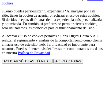
cookies
¿Cómo puedes personalizar tu experiencia? Al navegar por este
sitio, tienes la opción de aceptar o rechazar el uso de estas cookies.
Si decides aceptar, disfrutarás de una experiencia más personalizada
y optimizada. En cambio, si prefieres no permitir ciertas cookies,
solo utilizaremos las esenciales para el funcionamiento del sitio.
Al aceptar el uso de cookies permites a Rank Digital Ceuta S.A.U.
realizar el seguimiento y análisis de tu comportamiento como cliente
al hacer uso de este sitio web. Tu privacidad es importante para
nosotros. Puedes obtener más detalles sobre cómo tratamos tus datos
en nuestra
Política de Privacidad
ACEPTAR SÓLO LAS TÉCNICAS
ACEPTAR TODAS