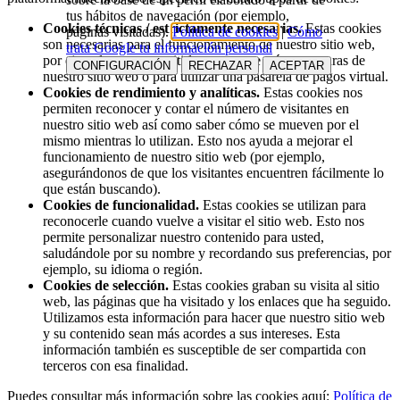
tus hábitos de navegación (por ejemplo,
Cookies técnicas / estrictamente necesarias.
Estas cookies
páginas visitadas).
Política de cookies
|
Cómo
son necesarias para el funcionamiento de nuestro sitio web,
trata Google tu información personal
por ejemplo, para permitirle conectarse a áreas seguras de
CONFIGURACIÓN
RECHAZAR
ACEPTAR
nuestro sitio web o para utilizar una pasarela de pagos virtual.
Cookies de rendimiento y analíticas.
Estas cookies nos
permiten reconocer y contar el número de visitantes en
nuestro sitio web así como saber cómo se mueven por el
mismo mientras lo utilizan. Esto nos ayuda a mejorar el
funcionamiento de nuestro sitio web (por ejemplo,
asegurándonos de que los visitantes encuentren fácilmente lo
que están buscando).
Cookies de funcionalidad.
Estas cookies se utilizan para
reconocerle cuando vuelve a visitar el sitio web. Esto nos
permite personalizar nuestro contenido para usted,
saludándole por su nombre y recordando sus preferencias, por
ejemplo, su idioma o región.
Cookies de selección.
Estas cookies graban su visita al sitio
web, las páginas que ha visitado y los enlaces que ha seguido.
Utilizamos esta información para hacer que nuestro sitio web
y su contenido sean más acordes a sus intereses. Esta
información también es susceptible de ser compartida con
terceros con esa finalidad.
Puedes consultar más información sobre las cookies aquí:
Política de