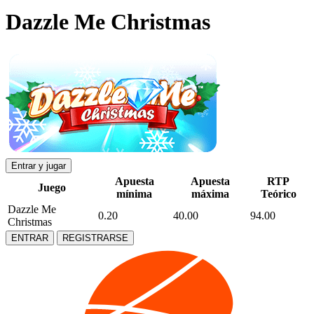
Dazzle Me Christmas
Entrar y jugar
Apuesta
Apuesta
RTP
Juego
mínima
máxima
Teórico
Dazzle Me
0.20
40.00
94.00
Christmas
ENTRAR
REGISTRARSE