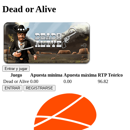
Dead or Alive
Entrar y jugar
Juego
Apuesta mínima
Apuesta máxima
RTP Teórico
Dead or Alive
0.00
0.00
96.82
ENTRAR
REGISTRARSE