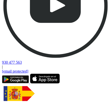
930 477 563
|
[email protected]