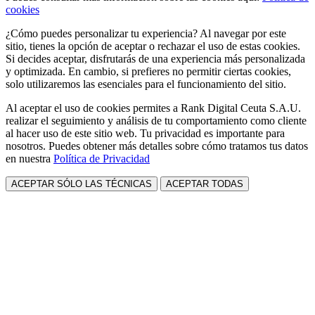
cookies
¿Cómo puedes personalizar tu experiencia? Al navegar por este
sitio, tienes la opción de aceptar o rechazar el uso de estas cookies.
Si decides aceptar, disfrutarás de una experiencia más personalizada
y optimizada. En cambio, si prefieres no permitir ciertas cookies,
solo utilizaremos las esenciales para el funcionamiento del sitio.
Al aceptar el uso de cookies permites a Rank Digital Ceuta S.A.U.
realizar el seguimiento y análisis de tu comportamiento como cliente
al hacer uso de este sitio web. Tu privacidad es importante para
nosotros. Puedes obtener más detalles sobre cómo tratamos tus datos
en nuestra
Política de Privacidad
ACEPTAR SÓLO LAS TÉCNICAS
ACEPTAR TODAS