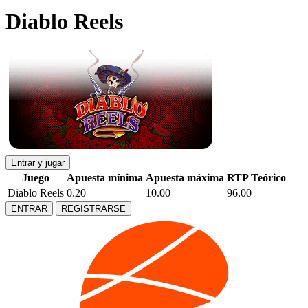
Diablo Reels
Entrar y jugar
Juego
Apuesta mínima
Apuesta máxima
RTP Teórico
Diablo Reels
0.20
10.00
96.00
ENTRAR
REGISTRARSE