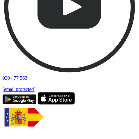
930 477 563
|
[email protected]