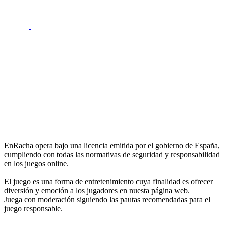
EnRacha opera bajo una licencia emitida por el gobierno de España,
cumpliendo con todas las normativas de seguridad y responsabilidad
en los juegos online.
El juego es una forma de entretenimiento cuya finalidad es ofrecer
diversión y emoción a los jugadores en nuesta página web.
Juega con moderación siguiendo las pautas recomendadas para el
juego responsable.