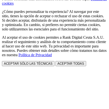
cookies
¿Cómo puedes personalizar tu experiencia? Al navegar por este
sitio, tienes la opción de aceptar o rechazar el uso de estas cookies.
Si decides aceptar, disfrutarás de una experiencia más personalizada
y optimizada. En cambio, si prefieres no permitir ciertas cookies,
solo utilizaremos las esenciales para el funcionamiento del sitio.
Al aceptar el uso de cookies permites a Rank Digital Ceuta S.A.U.
realizar el seguimiento y análisis de tu comportamiento como cliente
al hacer uso de este sitio web. Tu privacidad es importante para
nosotros. Puedes obtener más detalles sobre cómo tratamos tus datos
en nuestra
Política de Privacidad
ACEPTAR SÓLO LAS TÉCNICAS
ACEPTAR TODAS