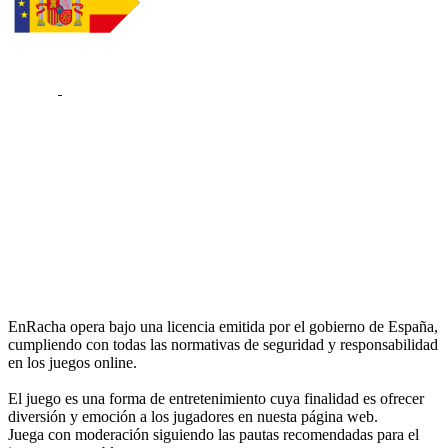
EnRacha opera bajo una licencia emitida por el gobierno de España,
cumpliendo con todas las normativas de seguridad y responsabilidad
en los juegos online.
El juego es una forma de entretenimiento cuya finalidad es ofrecer
diversión y emoción a los jugadores en nuesta página web.
Juega con moderación siguiendo las pautas recomendadas para el