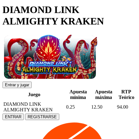
DIAMOND LINK
ALMIGHTY KRAKEN
Entrar y jugar
Apuesta
Apuesta
RTP
Juego
mínima
máxima
Teórico
DIAMOND LINK
0.25
12.50
94.00
ALMIGHTY KRAKEN
ENTRAR
REGISTRARSE