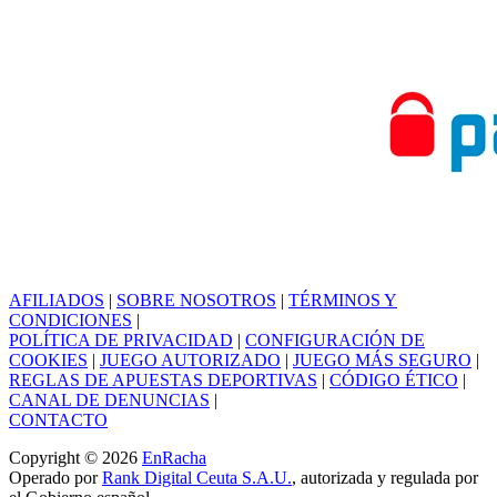
AFILIADOS
|
SOBRE NOSOTROS
|
TÉRMINOS Y
CONDICIONES
|
POLÍTICA DE PRIVACIDAD
|
CONFIGURACIÓN DE
COOKIES
|
JUEGO AUTORIZADO
|
JUEGO MÁS SEGURO
|
REGLAS DE APUESTAS DEPORTIVAS
|
CÓDIGO ÉTICO
|
CANAL DE DENUNCIAS
|
CONTACTO
Copyright © 2026
EnRacha
Operado por
Rank Digital Ceuta S.A.U.
, autorizada y regulada por