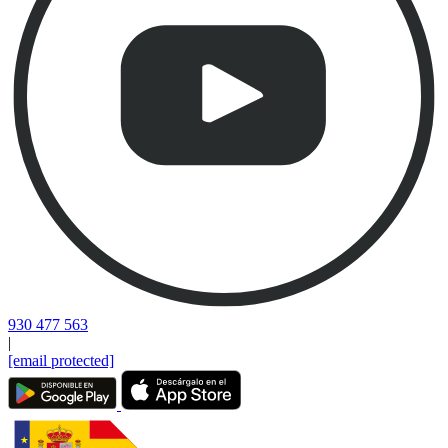
930 477 563
|
[email protected]