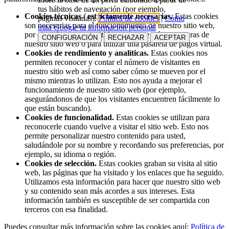
tus hábitos de navegación (por ejemplo,
Cookies técnicas / estrictamente necesarias.
Estas cookies
páginas visitadas).
Política de cookies
|
Cómo
son necesarias para el funcionamiento de nuestro sitio web,
trata Google tu información personal
por ejemplo, para permitirle conectarse a áreas seguras de
CONFIGURACIÓN
RECHAZAR
ACEPTAR
nuestro sitio web o para utilizar una pasarela de pagos virtual.
Cookies de rendimiento y analíticas.
Estas cookies nos
permiten reconocer y contar el número de visitantes en
nuestro sitio web así como saber cómo se mueven por el
mismo mientras lo utilizan. Esto nos ayuda a mejorar el
funcionamiento de nuestro sitio web (por ejemplo,
asegurándonos de que los visitantes encuentren fácilmente lo
que están buscando).
Cookies de funcionalidad.
Estas cookies se utilizan para
reconocerle cuando vuelve a visitar el sitio web. Esto nos
permite personalizar nuestro contenido para usted,
saludándole por su nombre y recordando sus preferencias, por
ejemplo, su idioma o región.
Cookies de selección.
Estas cookies graban su visita al sitio
web, las páginas que ha visitado y los enlaces que ha seguido.
Utilizamos esta información para hacer que nuestro sitio web
y su contenido sean más acordes a sus intereses. Esta
información también es susceptible de ser compartida con
terceros con esa finalidad.
Puedes consultar más información sobre las cookies aquí:
Política de