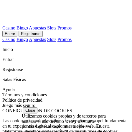
Casino
Bingo
Apuestas
Slots
Promos
Entrar
Registrarse
Casino
Bingo
Apuestas
Slots
Promos
Inicio
Entrar
Registrarse
Salas Físicas
Ayuda
Términos y condiciones
Política de privacidad
Juego más seguro
CONFIGURACIÓN DE COOKIES
Close
Utilizamos cookies propias y de terceros para
Las cookies y tecnologías afines desempeñan un papel fundamental
analizar el uso del sitio web y mostrarte
en tu experiencia digital al explorar este sitio web. En esta
publicidad relacionada con tus preferencias
plataforma, hacemos uso específico de cuatro tipos de cookies:
sobre la base de un perfil elaborado a partir de