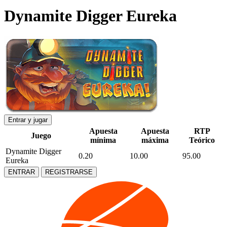
Dynamite Digger Eureka
Entrar y jugar
Apuesta
Apuesta
RTP
Juego
mínima
máxima
Teórico
Dynamite Digger
0.20
10.00
95.00
Eureka
ENTRAR
REGISTRARSE