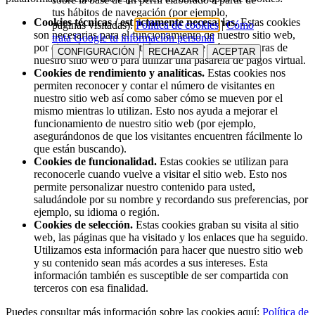
tus hábitos de navegación (por ejemplo,
Cookies técnicas / estrictamente necesarias.
Estas cookies
páginas visitadas).
Política de cookies
|
Cómo
son necesarias para el funcionamiento de nuestro sitio web,
trata Google tu información personal
por ejemplo, para permitirle conectarse a áreas seguras de
CONFIGURACIÓN
RECHAZAR
ACEPTAR
nuestro sitio web o para utilizar una pasarela de pagos virtual.
Cookies de rendimiento y analíticas.
Estas cookies nos
permiten reconocer y contar el número de visitantes en
nuestro sitio web así como saber cómo se mueven por el
mismo mientras lo utilizan. Esto nos ayuda a mejorar el
funcionamiento de nuestro sitio web (por ejemplo,
asegurándonos de que los visitantes encuentren fácilmente lo
que están buscando).
Cookies de funcionalidad.
Estas cookies se utilizan para
reconocerle cuando vuelve a visitar el sitio web. Esto nos
permite personalizar nuestro contenido para usted,
saludándole por su nombre y recordando sus preferencias, por
ejemplo, su idioma o región.
Cookies de selección.
Estas cookies graban su visita al sitio
web, las páginas que ha visitado y los enlaces que ha seguido.
Utilizamos esta información para hacer que nuestro sitio web
y su contenido sean más acordes a sus intereses. Esta
información también es susceptible de ser compartida con
terceros con esa finalidad.
Puedes consultar más información sobre las cookies aquí:
Política de