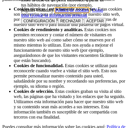
tus hábitos de navegación (por ejemplo,
Cookies técnicas / estrictamente necesarias.
Estas cookies
páginas visitadas).
Política de cookies
|
Cómo
son necesarias para el funcionamiento de nuestro sitio web,
trata Google tu información personal
por ejemplo, para permitirle conectarse a áreas seguras de
CONFIGURACIÓN
RECHAZAR
ACEPTAR
nuestro sitio web o para utilizar una pasarela de pagos virtual.
Cookies de rendimiento y analíticas.
Estas cookies nos
permiten reconocer y contar el número de visitantes en
nuestro sitio web así como saber cómo se mueven por el
mismo mientras lo utilizan. Esto nos ayuda a mejorar el
funcionamiento de nuestro sitio web (por ejemplo,
asegurándonos de que los visitantes encuentren fácilmente lo
que están buscando).
Cookies de funcionalidad.
Estas cookies se utilizan para
reconocerle cuando vuelve a visitar el sitio web. Esto nos
permite personalizar nuestro contenido para usted,
saludándole por su nombre y recordando sus preferencias, por
ejemplo, su idioma o región.
Cookies de selección.
Estas cookies graban su visita al sitio
web, las páginas que ha visitado y los enlaces que ha seguido.
Utilizamos esta información para hacer que nuestro sitio web
y su contenido sean más acordes a sus intereses. Esta
información también es susceptible de ser compartida con
terceros con esa finalidad.
Puedes consultar más información sobre las cookies aquí:
Política de