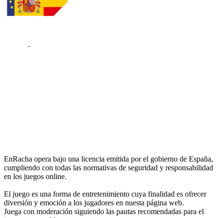
EnRacha opera bajo una licencia emitida por el gobierno de España,
cumpliendo con todas las normativas de seguridad y responsabilidad
en los juegos online.
El juego es una forma de entretenimiento cuya finalidad es ofrecer
diversión y emoción a los jugadores en nuesta página web.
Juega con moderación siguiendo las pautas recomendadas para el