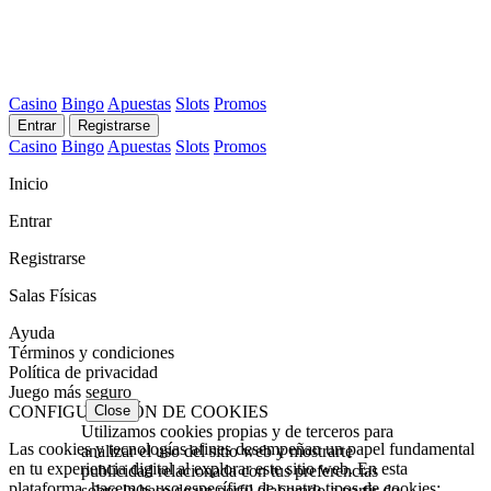
Casino
Bingo
Apuestas
Slots
Promos
Entrar
Registrarse
Casino
Bingo
Apuestas
Slots
Promos
Inicio
Entrar
Registrarse
Salas Físicas
Ayuda
Términos y condiciones
Política de privacidad
Juego más seguro
CONFIGURACIÓN DE COOKIES
Close
Utilizamos cookies propias y de terceros para
Las cookies y tecnologías afines desempeñan un papel fundamental
analizar el uso del sitio web y mostrarte
en tu experiencia digital al explorar este sitio web. En esta
publicidad relacionada con tus preferencias
plataforma, hacemos uso específico de cuatro tipos de cookies:
sobre la base de un perfil elaborado a partir de