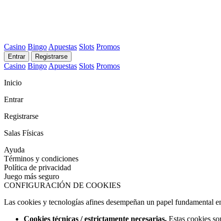
Casino
Bingo
Apuestas
Slots
Promos
Entrar
Registrarse
Casino
Bingo
Apuestas
Slots
Promos
Inicio
Entrar
Registrarse
Salas Físicas
Ayuda
Términos y condiciones
Política de privacidad
Juego más seguro
CONFIGURACIÓN DE COOKIES
Las cookies y tecnologías afines desempeñan un papel fundamental en t
Cookies técnicas / estrictamente necesarias.
Estas cookies son