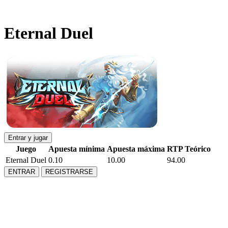
Eternal Duel
Entrar y jugar
Juego
Apuesta mínima
Apuesta máxima
RTP Teórico
Eternal Duel
0.10
10.00
94.00
ENTRAR
REGISTRARSE