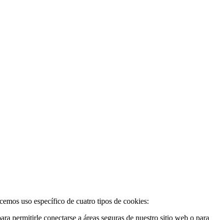
acemos uso específico de cuatro tipos de cookies:
ra permitirle conectarse a áreas seguras de nuestro sitio web o para