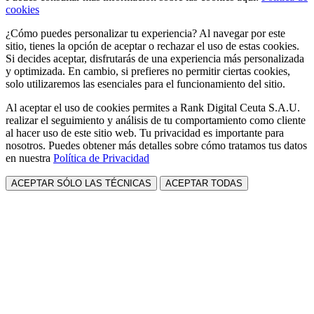
cookies
¿Cómo puedes personalizar tu experiencia? Al navegar por este
sitio, tienes la opción de aceptar o rechazar el uso de estas cookies.
Si decides aceptar, disfrutarás de una experiencia más personalizada
y optimizada. En cambio, si prefieres no permitir ciertas cookies,
solo utilizaremos las esenciales para el funcionamiento del sitio.
Al aceptar el uso de cookies permites a Rank Digital Ceuta S.A.U.
realizar el seguimiento y análisis de tu comportamiento como cliente
al hacer uso de este sitio web. Tu privacidad es importante para
nosotros. Puedes obtener más detalles sobre cómo tratamos tus datos
en nuestra
Política de Privacidad
ACEPTAR SÓLO LAS TÉCNICAS
ACEPTAR TODAS