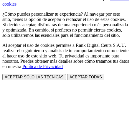
cookies
¿Cómo puedes personalizar tu experiencia? Al navegar por este
sitio, tienes la opción de aceptar o rechazar el uso de estas cookies.
Si decides aceptar, disfrutarás de una experiencia más personalizada
y optimizada. En cambio, si prefieres no permitir ciertas cookies,
solo utilizaremos las esenciales para el funcionamiento del sitio.
Al aceptar el uso de cookies permites a Rank Digital Ceuta S.A.U.
realizar el seguimiento y análisis de tu comportamiento como cliente
al hacer uso de este sitio web. Tu privacidad es importante para
nosotros. Puedes obtener más detalles sobre cómo tratamos tus datos
en nuestra
Política de Privacidad
ACEPTAR SÓLO LAS TÉCNICAS
ACEPTAR TODAS