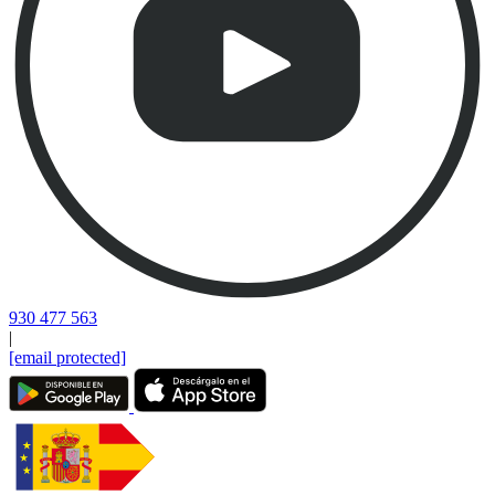
930 477 563
|
[email protected]