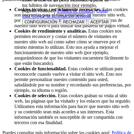
tus hábitos de navegación (por ejemplo,
Cookies técnicas / estrictamente necesarias.
Estas cookies
páginas visitadas).
Política de cookies
|
Cómo
son necesarias para el funcionamiento de nuestro sitio web,
trata Google tu información personal
por ejemplo, para permitirle conectarse a áreas seguras de
CONFIGURACIÓN
RECHAZAR
ACEPTAR
nuestro sitio web o para utilizar una pasarela de pagos virtual.
Cookies de rendimiento y analíticas.
Estas cookies nos
permiten reconocer y contar el número de visitantes en
nuestro sitio web así como saber cómo se mueven por el
mismo mientras lo utilizan. Esto nos ayuda a mejorar el
funcionamiento de nuestro sitio web (por ejemplo,
asegurándonos de que los visitantes encuentren fácilmente lo
que están buscando).
Cookies de funcionalidad.
Estas cookies se utilizan para
reconocerle cuando vuelve a visitar el sitio web. Esto nos
permite personalizar nuestro contenido para usted,
saludándole por su nombre y recordando sus preferencias, por
ejemplo, su idioma o región.
Cookies de selección.
Estas cookies graban su visita al sitio
web, las páginas que ha visitado y los enlaces que ha seguido.
Utilizamos esta información para hacer que nuestro sitio web
y su contenido sean más acordes a sus intereses. Esta
información también es susceptible de ser compartida con
terceros con esa finalidad.
Puedes consultar más información sobre las cookies aquí:
Política de