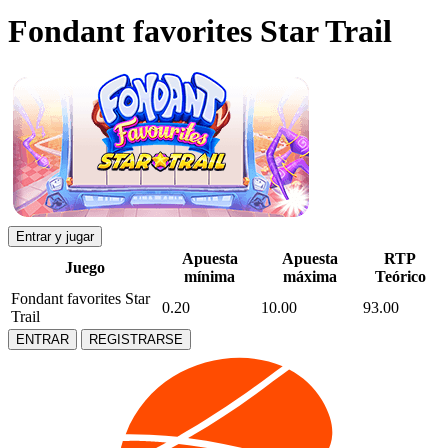
Fondant favorites Star Trail
Entrar y jugar
Apuesta
Apuesta
RTP
Juego
mínima
máxima
Teórico
Fondant favorites Star
0.20
10.00
93.00
Trail
ENTRAR
REGISTRARSE