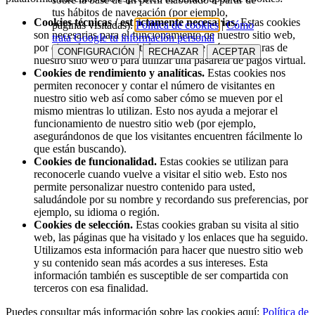
tus hábitos de navegación (por ejemplo,
Cookies técnicas / estrictamente necesarias.
Estas cookies
páginas visitadas).
Política de cookies
|
Cómo
son necesarias para el funcionamiento de nuestro sitio web,
trata Google tu información personal
por ejemplo, para permitirle conectarse a áreas seguras de
CONFIGURACIÓN
RECHAZAR
ACEPTAR
nuestro sitio web o para utilizar una pasarela de pagos virtual.
Cookies de rendimiento y analíticas.
Estas cookies nos
permiten reconocer y contar el número de visitantes en
nuestro sitio web así como saber cómo se mueven por el
mismo mientras lo utilizan. Esto nos ayuda a mejorar el
funcionamiento de nuestro sitio web (por ejemplo,
asegurándonos de que los visitantes encuentren fácilmente lo
que están buscando).
Cookies de funcionalidad.
Estas cookies se utilizan para
reconocerle cuando vuelve a visitar el sitio web. Esto nos
permite personalizar nuestro contenido para usted,
saludándole por su nombre y recordando sus preferencias, por
ejemplo, su idioma o región.
Cookies de selección.
Estas cookies graban su visita al sitio
web, las páginas que ha visitado y los enlaces que ha seguido.
Utilizamos esta información para hacer que nuestro sitio web
y su contenido sean más acordes a sus intereses. Esta
información también es susceptible de ser compartida con
terceros con esa finalidad.
Puedes consultar más información sobre las cookies aquí:
Política de