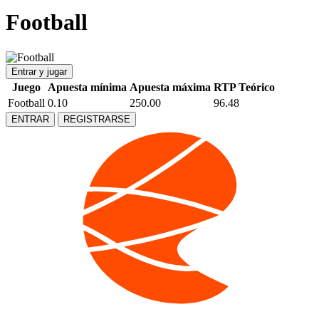
Football
Entrar y jugar
Juego
Apuesta mínima
Apuesta máxima
RTP Teórico
Football
0.10
250.00
96.48
ENTRAR
REGISTRARSE