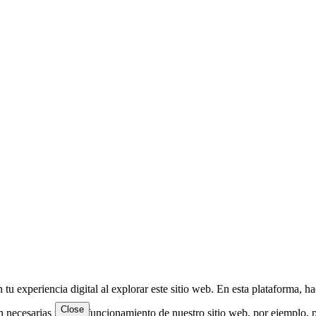
u experiencia digital al explorar este sitio web. En esta plataforma, h
Close
 necesarias para el funcionamiento de nuestro sitio web, por ejemplo, pa