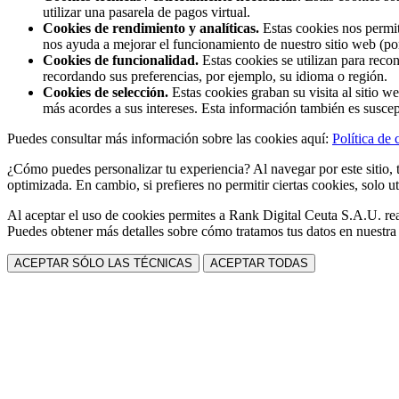
utilizar una pasarela de pagos virtual.
Cookies de rendimiento y analíticas.
Estas cookies nos permit
nos ayuda a mejorar el funcionamiento de nuestro sitio web (po
Cookies de funcionalidad.
Estas cookies se utilizan para reco
recordando sus preferencias, por ejemplo, su idioma o región.
Cookies de selección.
Estas cookies graban su visita al sitio w
más acordes a sus intereses. Esta información también es suscep
Puedes consultar más información sobre las cookies aquí:
Política de 
¿Cómo puedes personalizar tu experiencia? Al navegar por este sitio, t
optimizada. En cambio, si prefieres no permitir ciertas cookies, solo ut
Al aceptar el uso de cookies permites a Rank Digital Ceuta S.A.U. rea
Puedes obtener más detalles sobre cómo tratamos tus datos en nuestr
ACEPTAR SÓLO LAS TÉCNICAS
ACEPTAR TODAS