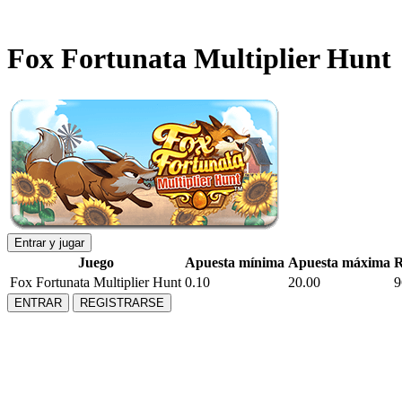
Fox Fortunata Multiplier Hunt
Entrar y jugar
Juego
Apuesta mínima
Apuesta máxima
R
Fox Fortunata Multiplier Hunt
0.10
20.00
9
ENTRAR
REGISTRARSE