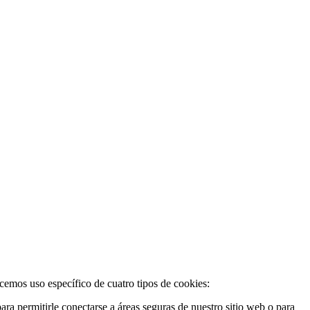
acemos uso específico de cuatro tipos de cookies:
ra permitirle conectarse a áreas seguras de nuestro sitio web o para