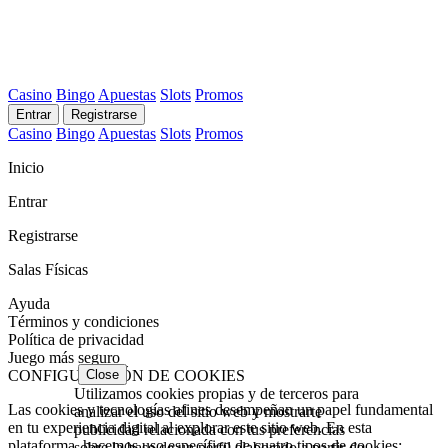
Casino
Bingo
Apuestas
Slots
Promos
Entrar
Registrarse
Casino
Bingo
Apuestas
Slots
Promos
Inicio
Entrar
Registrarse
Salas Físicas
Ayuda
Términos y condiciones
Política de privacidad
Juego más seguro
CONFIGURACIÓN DE COOKIES
Close
Utilizamos cookies propias y de terceros para
Las cookies y tecnologías afines desempeñan un papel fundamental
analizar el uso del sitio web y mostrarte
en tu experiencia digital al explorar este sitio web. En esta
publicidad relacionada con tus preferencias
plataforma, hacemos uso específico de cuatro tipos de cookies:
sobre la base de un perfil elaborado a partir de