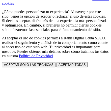
cookies
¿Cómo puedes personalizar tu experiencia? Al navegar por este
sitio, tienes la opción de aceptar o rechazar el uso de estas cookies.
Si decides aceptar, disfrutarás de una experiencia más personalizada
y optimizada. En cambio, si prefieres no permitir ciertas cookies,
solo utilizaremos las esenciales para el funcionamiento del sitio.
Al aceptar el uso de cookies permites a Rank Digital Ceuta S.A.U.
realizar el seguimiento y análisis de tu comportamiento como cliente
al hacer uso de este sitio web. Tu privacidad es importante para
nosotros. Puedes obtener más detalles sobre cómo tratamos tus datos
en nuestra
Política de Privacidad
ACEPTAR SÓLO LAS TÉCNICAS
ACEPTAR TODAS