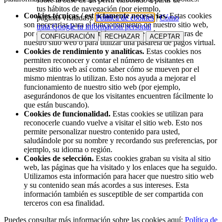
tus hábitos de navegación (por ejemplo,
Cookies técnicas / estrictamente necesarias.
Estas cookies
páginas visitadas).
Política de cookies
|
Cómo
son necesarias para el funcionamiento de nuestro sitio web,
trata Google tu información personal
por ejemplo, para permitirle conectarse a áreas seguras de
CONFIGURACIÓN
RECHAZAR
ACEPTAR
nuestro sitio web o para utilizar una pasarela de pagos virtual.
Cookies de rendimiento y analíticas.
Estas cookies nos
permiten reconocer y contar el número de visitantes en
nuestro sitio web así como saber cómo se mueven por el
mismo mientras lo utilizan. Esto nos ayuda a mejorar el
funcionamiento de nuestro sitio web (por ejemplo,
asegurándonos de que los visitantes encuentren fácilmente lo
que están buscando).
Cookies de funcionalidad.
Estas cookies se utilizan para
reconocerle cuando vuelve a visitar el sitio web. Esto nos
permite personalizar nuestro contenido para usted,
saludándole por su nombre y recordando sus preferencias, por
ejemplo, su idioma o región.
Cookies de selección.
Estas cookies graban su visita al sitio
web, las páginas que ha visitado y los enlaces que ha seguido.
Utilizamos esta información para hacer que nuestro sitio web
y su contenido sean más acordes a sus intereses. Esta
información también es susceptible de ser compartida con
terceros con esa finalidad.
Puedes consultar más información sobre las cookies aquí:
Política de