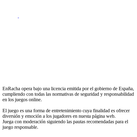
EnRacha opera bajo una licencia emitida por el gobierno de España,
cumpliendo con todas las normativas de seguridad y responsabilidad
en los juegos online.
El juego es una forma de entretenimiento cuya finalidad es ofrecer
diversión y emoción a los jugadores en nuesta página web.
Juega con moderación siguiendo las pautas recomendadas para el
juego responsable.