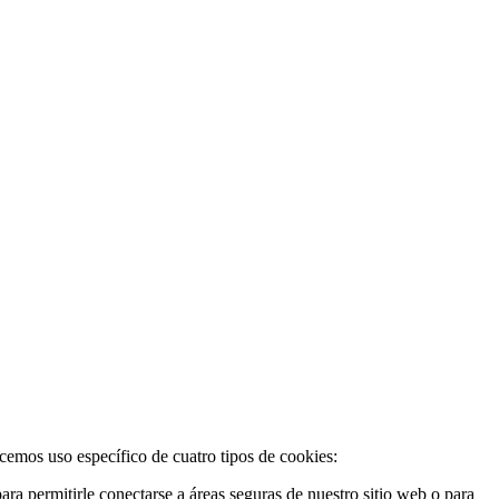
acemos uso específico de cuatro tipos de cookies:
ra permitirle conectarse a áreas seguras de nuestro sitio web o para