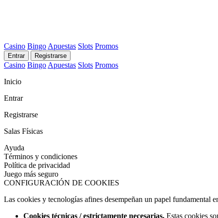
Casino
Bingo
Apuestas
Slots
Promos
Entrar
Registrarse
Casino
Bingo
Apuestas
Slots
Promos
Inicio
Entrar
Registrarse
Salas Físicas
Ayuda
Términos y condiciones
Política de privacidad
Juego más seguro
CONFIGURACIÓN DE COOKIES
Las cookies y tecnologías afines desempeñan un papel fundamental en t
Cookies técnicas / estrictamente necesarias.
Estas cookies son