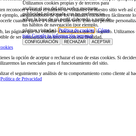
Utilizamos cookies propias y de terceros para
analizar el uso del sitio web y mostrarte
en reconocer y contar el número de visitantes en nuestro sitio web así
publicidad relacionada con tus preferencias
r ejemplo, asegurándonos de que los visitantes encuentren fácilmente l
sobre la base de un perfil elaborado a partir de
nocerle cuando vuelve a visitar el sitio web. Esto nos permite personali
tus hábitos de navegación (por ejemplo,
páginas visitadas).
Política de cookies
|
Cómo
eb, las páginas que ha visitado y los enlaces que ha seguido. Utilizamo
trata Google tu información personal
tible de ser compartida con terceros con esa finalidad.
CONFIGURACIÓN
RECHAZAR
ACEPTAR
cookies
ienes la opción de aceptar o rechazar el uso de estas cookies. Si decide
ilizaremos las esenciales para el funcionamiento del sitio.
lizar el seguimiento y análisis de tu comportamiento como cliente al hac
a
Política de Privacidad