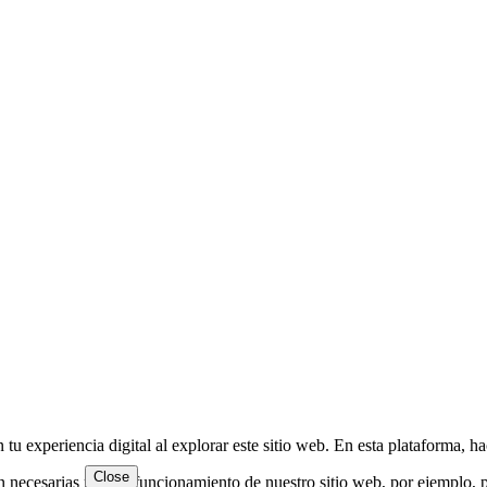
u experiencia digital al explorar este sitio web. En esta plataforma, h
Close
 necesarias para el funcionamiento de nuestro sitio web, por ejemplo, pa