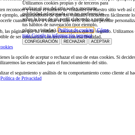
Utilizamos cookies propias y de terceros para
analizar el uso del sitio web y mostrarte
en reconocer y contar el número de visitantes en nuestro sitio web así
publicidad relacionada con tus preferencias
r ejemplo, asegurándonos de que los visitantes encuentren fácilmente l
sobre la base de un perfil elaborado a partir de
nocerle cuando vuelve a visitar el sitio web. Esto nos permite personali
tus hábitos de navegación (por ejemplo,
páginas visitadas).
Política de cookies
|
Cómo
eb, las páginas que ha visitado y los enlaces que ha seguido. Utilizamo
trata Google tu información personal
tible de ser compartida con terceros con esa finalidad.
CONFIGURACIÓN
RECHAZAR
ACEPTAR
cookies
ienes la opción de aceptar o rechazar el uso de estas cookies. Si decide
ilizaremos las esenciales para el funcionamiento del sitio.
lizar el seguimiento y análisis de tu comportamiento como cliente al hac
a
Política de Privacidad