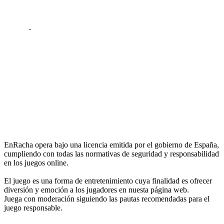
EnRacha opera bajo una licencia emitida por el gobierno de España,
cumpliendo con todas las normativas de seguridad y responsabilidad
en los juegos online.
El juego es una forma de entretenimiento cuya finalidad es ofrecer
diversión y emoción a los jugadores en nuesta página web.
Juega con moderación siguiendo las pautas recomendadas para el
juego responsable.