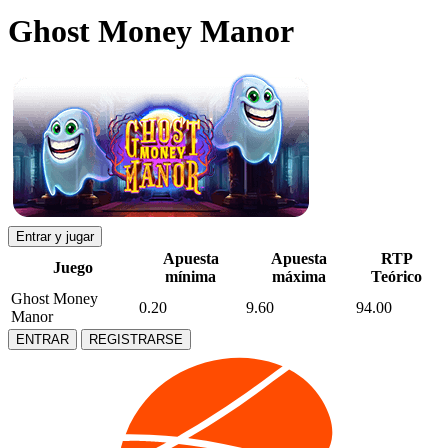
Ghost Money Manor
Entrar y jugar
Apuesta
Apuesta
RTP
Juego
mínima
máxima
Teórico
Ghost Money
0.20
9.60
94.00
Manor
ENTRAR
REGISTRARSE