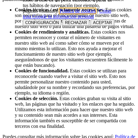
tus hábitos de navegación (por ejemplo,
Cookies técnicas / estrictamente necesarias.
Estas cookies
páginas visitadas).
Política de cookies
|
Cómo
son necesarias para el funcionamiento de nuestro sitio web,
trata Google tu información personal
por ejemplo, para permitirle conectarse a áreas seguras de
CONFIGURACIÓN
RECHAZAR
ACEPTAR
nuestro sitio web o para utilizar una pasarela de pagos virtual.
Cookies de rendimiento y analíticas.
Estas cookies nos
permiten reconocer y contar el número de visitantes en
nuestro sitio web así como saber cómo se mueven por el
mismo mientras lo utilizan. Esto nos ayuda a mejorar el
funcionamiento de nuestro sitio web (por ejemplo,
asegurándonos de que los visitantes encuentren fácilmente lo
que están buscando).
Cookies de funcionalidad.
Estas cookies se utilizan para
reconocerle cuando vuelve a visitar el sitio web. Esto nos
permite personalizar nuestro contenido para usted,
saludándole por su nombre y recordando sus preferencias, por
ejemplo, su idioma o región.
Cookies de selección.
Estas cookies graban su visita al sitio
web, las páginas que ha visitado y los enlaces que ha seguido.
Utilizamos esta información para hacer que nuestro sitio web
y su contenido sean más acordes a sus intereses. Esta
información también es susceptible de ser compartida con
terceros con esa finalidad.
Puedes consultar más información sobre las cookies aquí:
Política de