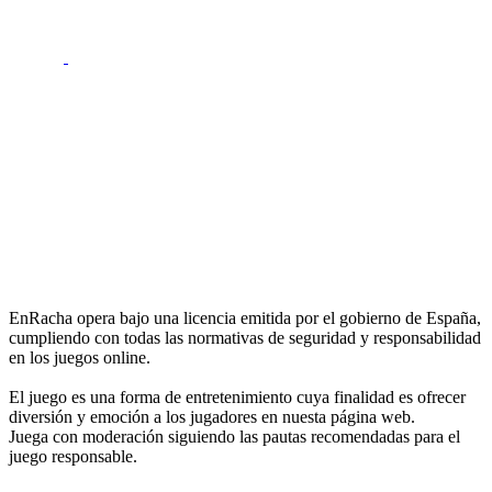
EnRacha opera bajo una licencia emitida por el gobierno de España,
cumpliendo con todas las normativas de seguridad y responsabilidad
en los juegos online.
El juego es una forma de entretenimiento cuya finalidad es ofrecer
diversión y emoción a los jugadores en nuesta página web.
Juega con moderación siguiendo las pautas recomendadas para el
juego responsable.