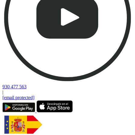
930 477 563
|
[email protected]