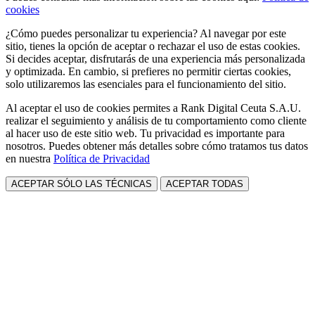
cookies
¿Cómo puedes personalizar tu experiencia? Al navegar por este
sitio, tienes la opción de aceptar o rechazar el uso de estas cookies.
Si decides aceptar, disfrutarás de una experiencia más personalizada
y optimizada. En cambio, si prefieres no permitir ciertas cookies,
solo utilizaremos las esenciales para el funcionamiento del sitio.
Al aceptar el uso de cookies permites a Rank Digital Ceuta S.A.U.
realizar el seguimiento y análisis de tu comportamiento como cliente
al hacer uso de este sitio web. Tu privacidad es importante para
nosotros. Puedes obtener más detalles sobre cómo tratamos tus datos
en nuestra
Política de Privacidad
ACEPTAR SÓLO LAS TÉCNICAS
ACEPTAR TODAS