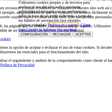
Utilizamos cookies propias y de terceros para
analizar el uso del sitio web y mostrarte
en reconocer y contar el número de visitantes en nuestro sitio web así
publicidad relacionada con tus preferencias
r ejemplo, asegurándonos de que los visitantes encuentren fácilmente l
sobre la base de un perfil elaborado a partir de
nocerle cuando vuelve a visitar el sitio web. Esto nos permite personali
tus hábitos de navegación (por ejemplo,
páginas visitadas).
Política de cookies
|
Cómo
eb, las páginas que ha visitado y los enlaces que ha seguido. Utilizamo
trata Google tu información personal
tible de ser compartida con terceros con esa finalidad.
CONFIGURACIÓN
RECHAZAR
ACEPTAR
cookies
ienes la opción de aceptar o rechazar el uso de estas cookies. Si decide
ilizaremos las esenciales para el funcionamiento del sitio.
lizar el seguimiento y análisis de tu comportamiento como cliente al hac
a
Política de Privacidad