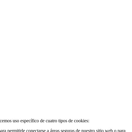
acemos uso específico de cuatro tipos de cookies:
ra permitirle conectarse a áreas seguras de nuestro sitio web o para