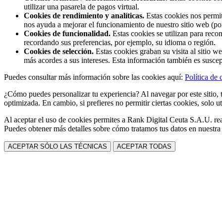
utilizar una pasarela de pagos virtual.
Cookies de rendimiento y analíticas.
Estas cookies nos permit
nos ayuda a mejorar el funcionamiento de nuestro sitio web (po
Cookies de funcionalidad.
Estas cookies se utilizan para reco
recordando sus preferencias, por ejemplo, su idioma o región.
Cookies de selección.
Estas cookies graban su visita al sitio w
más acordes a sus intereses. Esta información también es suscep
Puedes consultar más información sobre las cookies aquí:
Política de 
¿Cómo puedes personalizar tu experiencia? Al navegar por este sitio, t
optimizada. En cambio, si prefieres no permitir ciertas cookies, solo ut
Al aceptar el uso de cookies permites a Rank Digital Ceuta S.A.U. rea
Puedes obtener más detalles sobre cómo tratamos tus datos en nuestr
ACEPTAR SÓLO LAS TÉCNICAS
ACEPTAR TODAS