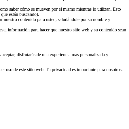
 como saber cómo se mueven por el mismo mientras lo utilizan. Esto
o que están buscando).
zar nuestro contenido para usted, saludándole por su nombre y
s esta información para hacer que nuestro sitio web y su contenido sean
s aceptar, disfrutarás de una experiencia más personalizada y
er uso de este sitio web. Tu privacidad es importante para nosotros.