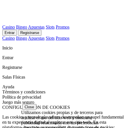
Casino
Bingo
Apuestas
Slots
Promos
Entrar
Registrarse
Casino
Bingo
Apuestas
Slots
Promos
Inicio
Entrar
Registrarse
Salas Físicas
Ayuda
Términos y condiciones
Política de privacidad
Juego más seguro
CONFIGURACIÓN DE COOKIES
Close
Utilizamos cookies propias y de terceros para
Las cookies y tecnologías afines desempeñan un papel fundamental
analizar el uso del sitio web y mostrarte
en tu experiencia digital al explorar este sitio web. En esta
publicidad relacionada con tus preferencias
plataforma, hacemos uso específico de cuatro tipos de cookies:
sobre la base de un perfil elaborado a partir de