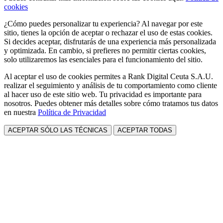
cookies
¿Cómo puedes personalizar tu experiencia? Al navegar por este
sitio, tienes la opción de aceptar o rechazar el uso de estas cookies.
Si decides aceptar, disfrutarás de una experiencia más personalizada
y optimizada. En cambio, si prefieres no permitir ciertas cookies,
solo utilizaremos las esenciales para el funcionamiento del sitio.
Al aceptar el uso de cookies permites a Rank Digital Ceuta S.A.U.
realizar el seguimiento y análisis de tu comportamiento como cliente
al hacer uso de este sitio web. Tu privacidad es importante para
nosotros. Puedes obtener más detalles sobre cómo tratamos tus datos
en nuestra
Política de Privacidad
ACEPTAR SÓLO LAS TÉCNICAS
ACEPTAR TODAS