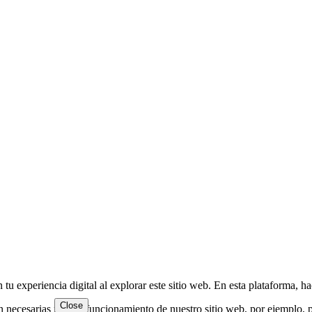
u experiencia digital al explorar este sitio web. En esta plataforma, h
Close
 necesarias para el funcionamiento de nuestro sitio web, por ejemplo, pa