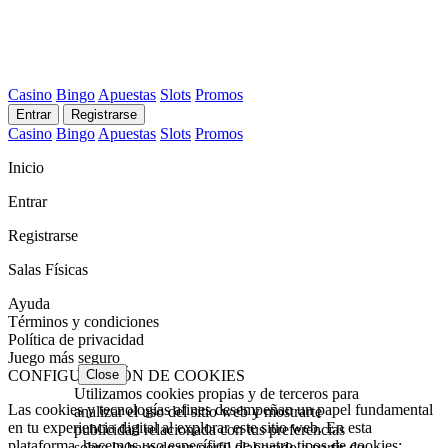
Casino
Bingo
Apuestas
Slots
Promos
Entrar
Registrarse
Casino
Bingo
Apuestas
Slots
Promos
Inicio
Entrar
Registrarse
Salas Físicas
Ayuda
Términos y condiciones
Política de privacidad
Juego más seguro
CONFIGURACIÓN DE COOKIES
Close
Utilizamos cookies propias y de terceros para
Las cookies y tecnologías afines desempeñan un papel fundamental
analizar el uso del sitio web y mostrarte
en tu experiencia digital al explorar este sitio web. En esta
publicidad relacionada con tus preferencias
plataforma, hacemos uso específico de cuatro tipos de cookies:
sobre la base de un perfil elaborado a partir de