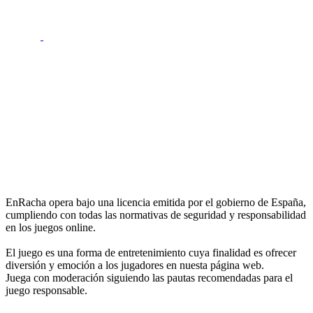
EnRacha opera bajo una licencia emitida por el gobierno de España,
cumpliendo con todas las normativas de seguridad y responsabilidad
en los juegos online.
El juego es una forma de entretenimiento cuya finalidad es ofrecer
diversión y emoción a los jugadores en nuesta página web.
Juega con moderación siguiendo las pautas recomendadas para el
juego responsable.