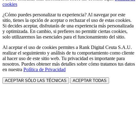
cookies
¿Cómo puedes personalizar tu experiencia? Al navegar por este
sitio, tienes la opción de aceptar o rechazar el uso de estas cookies.
Si decides aceptar, disfrutarás de una experiencia más personalizada
y optimizada. En cambio, si prefieres no permitir ciertas cookies,
solo utilizaremos las esenciales para el funcionamiento del sitio.
Al aceptar el uso de cookies permites a Rank Digital Ceuta S.A.U.
realizar el seguimiento y análisis de tu comportamiento como cliente
al hacer uso de este sitio web. Tu privacidad es importante para
nosotros. Puedes obtener más detalles sobre cómo tratamos tus datos
en nuestra
Política de Privacidad
ACEPTAR SÓLO LAS TÉCNICAS
ACEPTAR TODAS