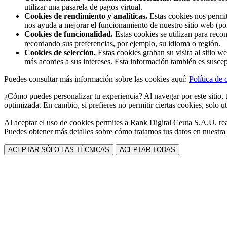
utilizar una pasarela de pagos virtual.
Cookies de rendimiento y analíticas.
Estas cookies nos permit
nos ayuda a mejorar el funcionamiento de nuestro sitio web (po
Cookies de funcionalidad.
Estas cookies se utilizan para reco
recordando sus preferencias, por ejemplo, su idioma o región.
Cookies de selección.
Estas cookies graban su visita al sitio w
más acordes a sus intereses. Esta información también es suscep
Puedes consultar más información sobre las cookies aquí:
Política de 
¿Cómo puedes personalizar tu experiencia? Al navegar por este sitio, t
optimizada. En cambio, si prefieres no permitir ciertas cookies, solo ut
Al aceptar el uso de cookies permites a Rank Digital Ceuta S.A.U. rea
Puedes obtener más detalles sobre cómo tratamos tus datos en nuestr
ACEPTAR SÓLO LAS TÉCNICAS
ACEPTAR TODAS