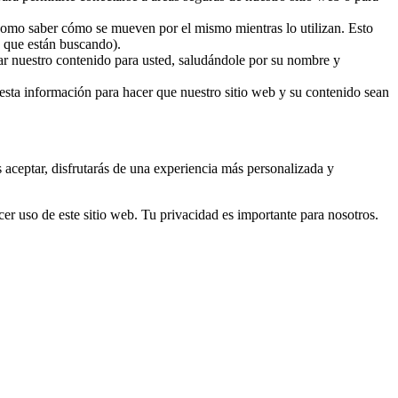
 como saber cómo se mueven por el mismo mientras lo utilizan. Esto
o que están buscando).
zar nuestro contenido para usted, saludándole por su nombre y
s esta información para hacer que nuestro sitio web y su contenido sean
s aceptar, disfrutarás de una experiencia más personalizada y
er uso de este sitio web. Tu privacidad es importante para nosotros.