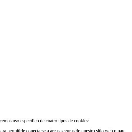
acemos uso específico de cuatro tipos de cookies:
ra permitirle conectarse a áreas seguras de nuestro sitio web o para