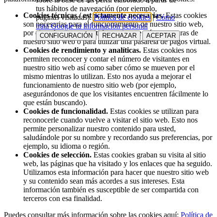
tus hábitos de navegación (por ejemplo,
Cookies técnicas / estrictamente necesarias.
Estas cookies
páginas visitadas).
Política de cookies
|
Cómo
son necesarias para el funcionamiento de nuestro sitio web,
trata Google tu información personal
por ejemplo, para permitirle conectarse a áreas seguras de
CONFIGURACIÓN
RECHAZAR
ACEPTAR
nuestro sitio web o para utilizar una pasarela de pagos virtual.
Cookies de rendimiento y analíticas.
Estas cookies nos
permiten reconocer y contar el número de visitantes en
nuestro sitio web así como saber cómo se mueven por el
mismo mientras lo utilizan. Esto nos ayuda a mejorar el
funcionamiento de nuestro sitio web (por ejemplo,
asegurándonos de que los visitantes encuentren fácilmente lo
que están buscando).
Cookies de funcionalidad.
Estas cookies se utilizan para
reconocerle cuando vuelve a visitar el sitio web. Esto nos
permite personalizar nuestro contenido para usted,
saludándole por su nombre y recordando sus preferencias, por
ejemplo, su idioma o región.
Cookies de selección.
Estas cookies graban su visita al sitio
web, las páginas que ha visitado y los enlaces que ha seguido.
Utilizamos esta información para hacer que nuestro sitio web
y su contenido sean más acordes a sus intereses. Esta
información también es susceptible de ser compartida con
terceros con esa finalidad.
Puedes consultar más información sobre las cookies aquí:
Política de