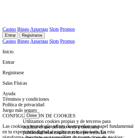
Casino
Bingo
Apuestas
Slots
Promos
Entrar
Registrarse
Casino
Bingo
Apuestas
Slots
Promos
Inicio
Entrar
Registrarse
Salas Físicas
Ayuda
Términos y condiciones
Política de privacidad
Juego más seguro
CONFIGURACIÓN DE COOKIES
Close
Utilizamos cookies propias y de terceros para
Las cookies y tecnologías afines desempeñan un papel fundamental
analizar el uso del sitio web y mostrarte
en tu experiencia digital al explorar este sitio web. En esta
publicidad relacionada con tus preferencias
plataforma, hacemos uso específico de cuatro tipos de cookies:
sobre la base de un perfil elaborado a partir de