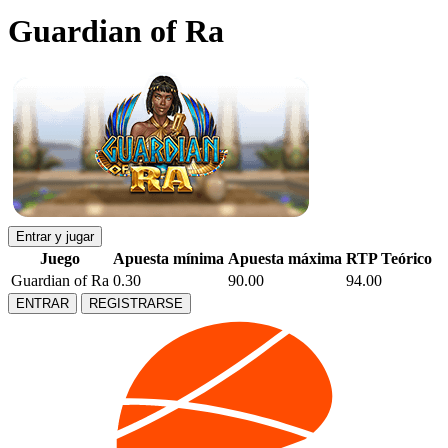
Guardian of Ra
Entrar y jugar
Juego
Apuesta mínima
Apuesta máxima
RTP Teórico
Guardian of Ra
0.30
90.00
94.00
ENTRAR
REGISTRARSE