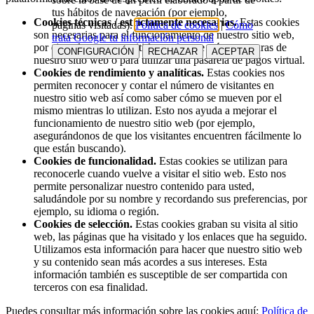
tus hábitos de navegación (por ejemplo,
Cookies técnicas / estrictamente necesarias.
Estas cookies
páginas visitadas).
Política de cookies
|
Cómo
son necesarias para el funcionamiento de nuestro sitio web,
trata Google tu información personal
por ejemplo, para permitirle conectarse a áreas seguras de
CONFIGURACIÓN
RECHAZAR
ACEPTAR
nuestro sitio web o para utilizar una pasarela de pagos virtual.
Cookies de rendimiento y analíticas.
Estas cookies nos
permiten reconocer y contar el número de visitantes en
nuestro sitio web así como saber cómo se mueven por el
mismo mientras lo utilizan. Esto nos ayuda a mejorar el
funcionamiento de nuestro sitio web (por ejemplo,
asegurándonos de que los visitantes encuentren fácilmente lo
que están buscando).
Cookies de funcionalidad.
Estas cookies se utilizan para
reconocerle cuando vuelve a visitar el sitio web. Esto nos
permite personalizar nuestro contenido para usted,
saludándole por su nombre y recordando sus preferencias, por
ejemplo, su idioma o región.
Cookies de selección.
Estas cookies graban su visita al sitio
web, las páginas que ha visitado y los enlaces que ha seguido.
Utilizamos esta información para hacer que nuestro sitio web
y su contenido sean más acordes a sus intereses. Esta
información también es susceptible de ser compartida con
terceros con esa finalidad.
Puedes consultar más información sobre las cookies aquí:
Política de