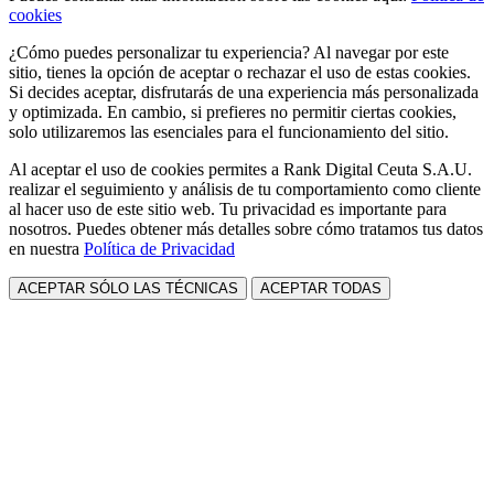
cookies
¿Cómo puedes personalizar tu experiencia? Al navegar por este
sitio, tienes la opción de aceptar o rechazar el uso de estas cookies.
Si decides aceptar, disfrutarás de una experiencia más personalizada
y optimizada. En cambio, si prefieres no permitir ciertas cookies,
solo utilizaremos las esenciales para el funcionamiento del sitio.
Al aceptar el uso de cookies permites a Rank Digital Ceuta S.A.U.
realizar el seguimiento y análisis de tu comportamiento como cliente
al hacer uso de este sitio web. Tu privacidad es importante para
nosotros. Puedes obtener más detalles sobre cómo tratamos tus datos
en nuestra
Política de Privacidad
ACEPTAR SÓLO LAS TÉCNICAS
ACEPTAR TODAS