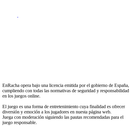
EnRacha opera bajo una licencia emitida por el gobierno de España,
cumpliendo con todas las normativas de seguridad y responsabilidad
en los juegos online.
El juego es una forma de entretenimiento cuya finalidad es ofrecer
diversión y emoción a los jugadores en nuesta página web.
Juega con moderación siguiendo las pautas recomendadas para el
juego responsable.