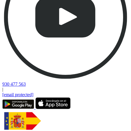
930 477 563
|
[email protected]