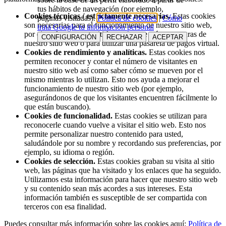
tus hábitos de navegación (por ejemplo,
Cookies técnicas / estrictamente necesarias.
Estas cookies
páginas visitadas).
Política de cookies
|
Cómo
son necesarias para el funcionamiento de nuestro sitio web,
trata Google tu información personal
por ejemplo, para permitirle conectarse a áreas seguras de
CONFIGURACIÓN
RECHAZAR
ACEPTAR
nuestro sitio web o para utilizar una pasarela de pagos virtual.
Cookies de rendimiento y analíticas.
Estas cookies nos
permiten reconocer y contar el número de visitantes en
nuestro sitio web así como saber cómo se mueven por el
mismo mientras lo utilizan. Esto nos ayuda a mejorar el
funcionamiento de nuestro sitio web (por ejemplo,
asegurándonos de que los visitantes encuentren fácilmente lo
que están buscando).
Cookies de funcionalidad.
Estas cookies se utilizan para
reconocerle cuando vuelve a visitar el sitio web. Esto nos
permite personalizar nuestro contenido para usted,
saludándole por su nombre y recordando sus preferencias, por
ejemplo, su idioma o región.
Cookies de selección.
Estas cookies graban su visita al sitio
web, las páginas que ha visitado y los enlaces que ha seguido.
Utilizamos esta información para hacer que nuestro sitio web
y su contenido sean más acordes a sus intereses. Esta
información también es susceptible de ser compartida con
terceros con esa finalidad.
Puedes consultar más información sobre las cookies aquí:
Política de