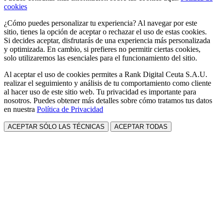
cookies
¿Cómo puedes personalizar tu experiencia? Al navegar por este
sitio, tienes la opción de aceptar o rechazar el uso de estas cookies.
Si decides aceptar, disfrutarás de una experiencia más personalizada
y optimizada. En cambio, si prefieres no permitir ciertas cookies,
solo utilizaremos las esenciales para el funcionamiento del sitio.
Al aceptar el uso de cookies permites a Rank Digital Ceuta S.A.U.
realizar el seguimiento y análisis de tu comportamiento como cliente
al hacer uso de este sitio web. Tu privacidad es importante para
nosotros. Puedes obtener más detalles sobre cómo tratamos tus datos
en nuestra
Política de Privacidad
ACEPTAR SÓLO LAS TÉCNICAS
ACEPTAR TODAS