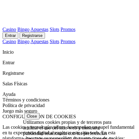
Casino
Bingo
Apuestas
Slots
Promos
Entrar
Registrarse
Casino
Bingo
Apuestas
Slots
Promos
Inicio
Entrar
Registrarse
Salas Físicas
Ayuda
Términos y condiciones
Política de privacidad
Juego más seguro
CONFIGURACIÓN DE COOKIES
Close
Utilizamos cookies propias y de terceros para
Las cookies y tecnologías afines desempeñan un papel fundamental
analizar el uso del sitio web y mostrarte
en tu experiencia digital al explorar este sitio web. En esta
publicidad relacionada con tus preferencias
plataforma, hacemos uso específico de cuatro tipos de cookies:
sobre la base de un perfil elaborado a partir de