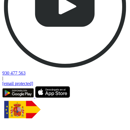
930 477 563
|
[email protected]