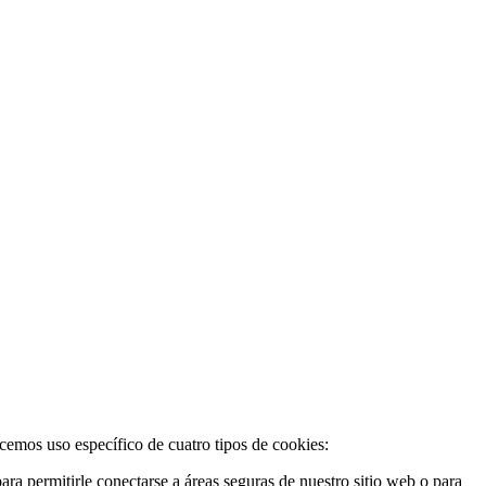
acemos uso específico de cuatro tipos de cookies:
ra permitirle conectarse a áreas seguras de nuestro sitio web o para