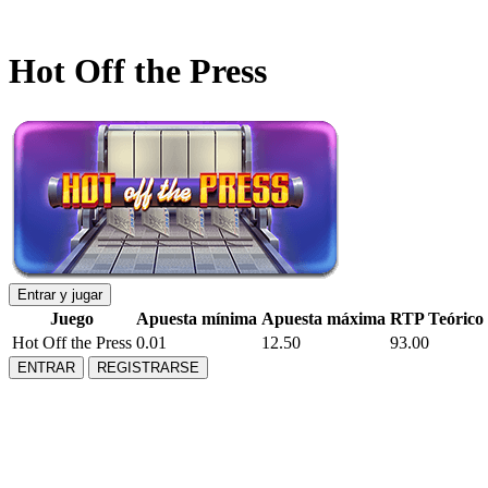
Hot Off the Press
Entrar y jugar
Juego
Apuesta mínima
Apuesta máxima
RTP Teórico
Hot Off the Press
0.01
12.50
93.00
ENTRAR
REGISTRARSE