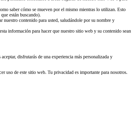
 como saber cómo se mueven por el mismo mientras lo utilizan. Esto
o que están buscando).
zar nuestro contenido para usted, saludándole por su nombre y
s esta información para hacer que nuestro sitio web y su contenido sean
s aceptar, disfrutarás de una experiencia más personalizada y
er uso de este sitio web. Tu privacidad es importante para nosotros.