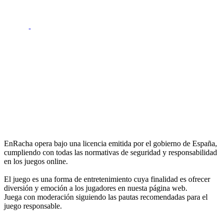
EnRacha opera bajo una licencia emitida por el gobierno de España,
cumpliendo con todas las normativas de seguridad y responsabilidad
en los juegos online.
El juego es una forma de entretenimiento cuya finalidad es ofrecer
diversión y emoción a los jugadores en nuesta página web.
Juega con moderación siguiendo las pautas recomendadas para el
juego responsable.