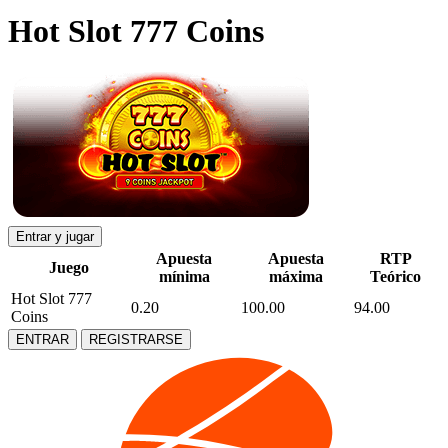
Hot Slot 777 Coins
Entrar y jugar
Apuesta
Apuesta
RTP
Juego
mínima
máxima
Teórico
Hot Slot 777
0.20
100.00
94.00
Coins
ENTRAR
REGISTRARSE