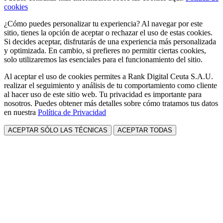
cookies
¿Cómo puedes personalizar tu experiencia? Al navegar por este
sitio, tienes la opción de aceptar o rechazar el uso de estas cookies.
Si decides aceptar, disfrutarás de una experiencia más personalizada
y optimizada. En cambio, si prefieres no permitir ciertas cookies,
solo utilizaremos las esenciales para el funcionamiento del sitio.
Al aceptar el uso de cookies permites a Rank Digital Ceuta S.A.U.
realizar el seguimiento y análisis de tu comportamiento como cliente
al hacer uso de este sitio web. Tu privacidad es importante para
nosotros. Puedes obtener más detalles sobre cómo tratamos tus datos
en nuestra
Política de Privacidad
ACEPTAR SÓLO LAS TÉCNICAS
ACEPTAR TODAS