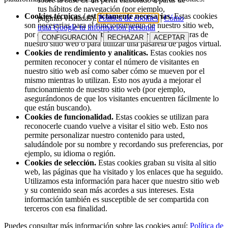
tus hábitos de navegación (por ejemplo,
Cookies técnicas / estrictamente necesarias.
Estas cookies
páginas visitadas).
Política de cookies
|
Cómo
son necesarias para el funcionamiento de nuestro sitio web,
trata Google tu información personal
por ejemplo, para permitirle conectarse a áreas seguras de
CONFIGURACIÓN
RECHAZAR
ACEPTAR
nuestro sitio web o para utilizar una pasarela de pagos virtual.
Cookies de rendimiento y analíticas.
Estas cookies nos
permiten reconocer y contar el número de visitantes en
nuestro sitio web así como saber cómo se mueven por el
mismo mientras lo utilizan. Esto nos ayuda a mejorar el
funcionamiento de nuestro sitio web (por ejemplo,
asegurándonos de que los visitantes encuentren fácilmente lo
que están buscando).
Cookies de funcionalidad.
Estas cookies se utilizan para
reconocerle cuando vuelve a visitar el sitio web. Esto nos
permite personalizar nuestro contenido para usted,
saludándole por su nombre y recordando sus preferencias, por
ejemplo, su idioma o región.
Cookies de selección.
Estas cookies graban su visita al sitio
web, las páginas que ha visitado y los enlaces que ha seguido.
Utilizamos esta información para hacer que nuestro sitio web
y su contenido sean más acordes a sus intereses. Esta
información también es susceptible de ser compartida con
terceros con esa finalidad.
Puedes consultar más información sobre las cookies aquí:
Política de