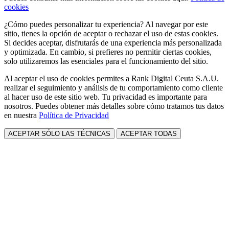
cookies
¿Cómo puedes personalizar tu experiencia? Al navegar por este
sitio, tienes la opción de aceptar o rechazar el uso de estas cookies.
Si decides aceptar, disfrutarás de una experiencia más personalizada
y optimizada. En cambio, si prefieres no permitir ciertas cookies,
solo utilizaremos las esenciales para el funcionamiento del sitio.
Al aceptar el uso de cookies permites a Rank Digital Ceuta S.A.U.
realizar el seguimiento y análisis de tu comportamiento como cliente
al hacer uso de este sitio web. Tu privacidad es importante para
nosotros. Puedes obtener más detalles sobre cómo tratamos tus datos
en nuestra
Política de Privacidad
ACEPTAR SÓLO LAS TÉCNICAS
ACEPTAR TODAS