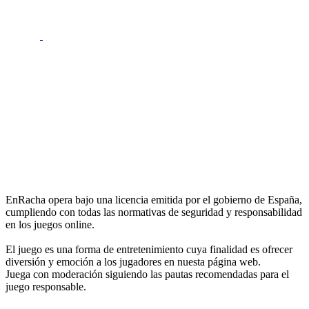
EnRacha opera bajo una licencia emitida por el gobierno de España,
cumpliendo con todas las normativas de seguridad y responsabilidad
en los juegos online.
El juego es una forma de entretenimiento cuya finalidad es ofrecer
diversión y emoción a los jugadores en nuesta página web.
Juega con moderación siguiendo las pautas recomendadas para el
juego responsable.